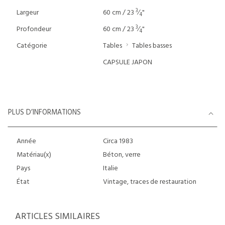
3
Largeur
60 cm / 23
⁄
"
4
3
Profondeur
60 cm / 23
⁄
"
4
Catégorie
Tables
Tables basses
CAPSULE JAPON
PLUS D’INFORMATIONS
Année
Circa 1983
Matériau(x)
Béton, verre
Pays
Italie
État
Vintage, traces de restauration
ARTICLES SIMILAIRES