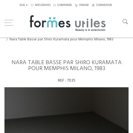
EUR
MES ENVIES
COMPARER
PANIER
CONNEXION
Home
CAPSULE JAPON
Nara Table Basse par Shiro Kuramata pour Memphis Milano, 1983
NARA TABLE BASSE PAR SHIRO KURAMATA
POUR MEMPHIS MILANO, 1983
REF :
7035