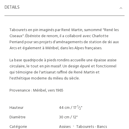
DETAILS
Tabourets en pin imaginés par René Martin, surnommé "René les
Ciseaux". Ébéniste de renom, il a collaboré avec Charlotte
Perriand pour ses projets d'aménagements de station de ski aux
Arcs et également à Méribel, dans les Alpes françaises.
La base quadripode à pieds rondins accueille une épaisse assise
circulaire, le tout en pin massif. Un design épuré et fonctionnel
qui témoigne de l'artisanat raffiné de René Martin et
l'esthétique moderne du milieu du siècle.
Provenance : Méribel, vers 1965
1
Hauteur
44 cm / 17
⁄
"
2
Diamètre
30 cm / 12"
Catégorie
Assises
Tabourets - Bancs