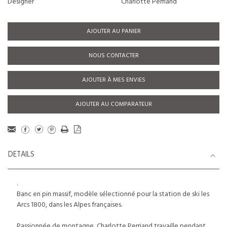
Designer
Charlotte Perriand
AJOUTER AU PANIER
NOUS CONTACTER
AJOUTER À MES ENVIES
AJOUTER AU COMPARATEUR
DETAILS
.
Banc en pin massif, modèle sélectionné pour la station de ski les
Arcs 1800, dans les Alpes françaises.
Passionnée de montagne, Charlotte Perriand travaille pendant