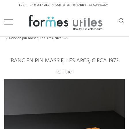
EUR
MES ENVIES
COMPARER
PANIER
CONNEXION
Home
Assises
Tabourets - Bancs
Banc en pin massif, Les Arcs, circa 1973
BANC EN PIN MASSIF, LES ARCS, CIRCA 1973
REF :
8161