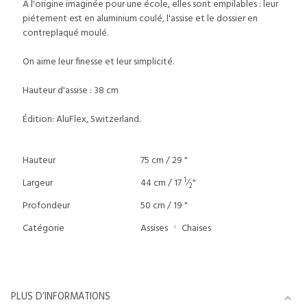
A l'origine imaginée pour une école, elles sont empilables : leur
piétement est en aluminium coulé, l'assise et le dossier en
contreplaqué moulé.
On aime leur finesse et leur simplicité.
Hauteur d'assise : 38 cm
Édition: AluFlex, Switzerland.
Hauteur
75 cm / 29 "
1
Largeur
44 cm / 17
⁄
"
2
Profondeur
50 cm / 19 "
Catégorie
Assises
Chaises
PLUS D’INFORMATIONS