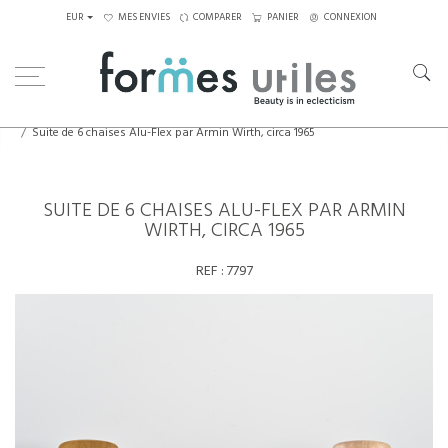
EUR
MES ENVIES
COMPARER
PANIER
CONNEXION
Home
Assises
Chaises
Suite de 6 chaises Alu-Flex par Armin Wirth, circa 1965
SUITE DE 6 CHAISES ALU-FLEX PAR ARMIN
WIRTH, CIRCA 1965
REF :
7797