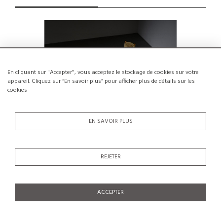
En cliquant sur "Accepter", vous acceptez le stockage de cookies sur votre
appareil. Cliquez sur “En savoir plus” pour afficher plus de détails sur les
cookies
EN SAVOIR PLUS
REJETER
Suite de 6 chaises modèle Bauche par
Suite de 
Charlotte Perriand, circa 1960
€7,500
ACCEPTER