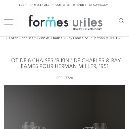
EUR
MES ENVIES
COMPARER
PANIER
CONNEXION
Home
Assises
Chaises
Lot de 6 chaises "Bikini" de Charles & Ray Eames pour Herman Miller, 1951
LOT DE 6 CHAISES "BIKINI" DE CHARLES & RAY
EAMES POUR HERMAN MILLER, 1951
REF :
7726