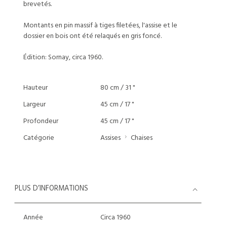
brevetés.
Montants en pin massif à tiges filetées, l'assise et le
dossier en bois ont été relaqués en gris foncé.
Édition: Sornay, circa 1960.
Hauteur
80 cm / 31 "
Largeur
45 cm / 17 "
Profondeur
45 cm / 17 "
Catégorie
Assises
Chaises
PLUS D’INFORMATIONS
Année
Circa 1960