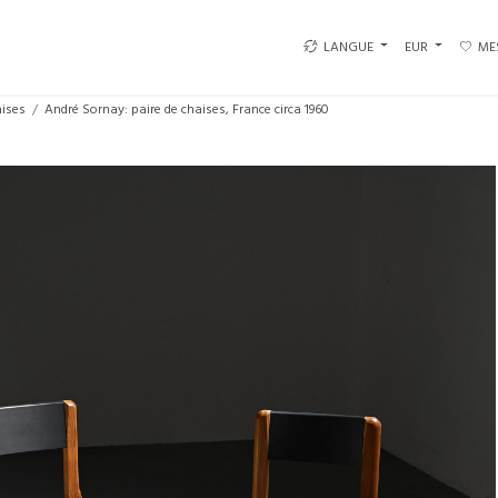
LANGUE
EUR
ME
ises
André Sornay: paire de chaises, France circa 1960