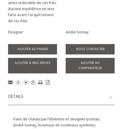
serez redevable de ces frais.
Aucune expédition ne sera
faite avant l'acquittement
de ces frais.
Designer
André Sornay
AJOUTER AU PANIER
NOUS CONTACTER
AJOUTER À MES ENVIES
AJOUTER AU
COMPARATEUR
DETAILS
Paire de chaises par l'ébéniste et designer lyonnais
André Sornay, inventeur de nombreux systèmes