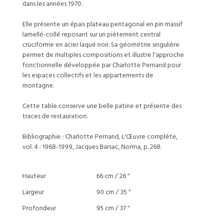
dans les années 1970.
Elle présente un épais plateau pentagonal en pin massif
lamellé-collé reposant sur un piètement central
cruciforme en acier laqué noir. Sa géométrie singulière
permet de multiples compositions et illustre l'approche
fonctionnelle développée par Charlotte Perriand pour
les espaces collectifs et les appartements de
montagne.
Cette table conserve une belle patine et présente des
traces de restauration.
Bibliographie : Charlotte Perriand, L'Œuvre complète,
vol. 4 : 1968-1999, Jacques Barsac, Norma, p. 268.
Hauteur
66 cm / 26 "
Largeur
90 cm / 35 "
Profondeur
95 cm / 37 "