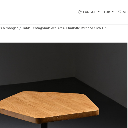
LANGUE
EUR
ME
es à manger
Table Pentagonale des Arcs, Charlotte Perriand circa 1973