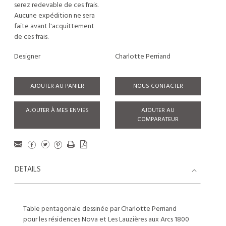
serez redevable de ces frais.
Aucune expédition ne sera
faite avant l'acquittement
de ces frais.
Designer
Charlotte Perriand
AJOUTER AU PANIER
NOUS CONTACTER
AJOUTER À MES ENVIES
AJOUTER AU
COMPARATEUR
DETAILS
Table pentagonale dessinée par Charlotte Perriand
pour les résidences Nova et Les Lauzières aux Arcs 1800