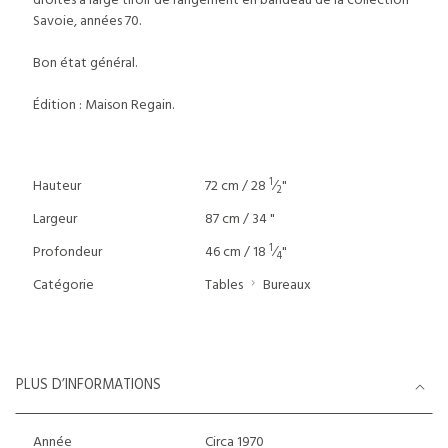
droites à large tiroir de rangement en bandeau de la collection
Savoie, années 70.
Bon état général.
Édition : Maison Regain.
1
Hauteur
72 cm / 28
⁄
"
2
Largeur
87 cm / 34 "
1
Profondeur
46 cm / 18
⁄
"
4
Catégorie
Tables
Bureaux
PLUS D’INFORMATIONS
Année
Circa 1970