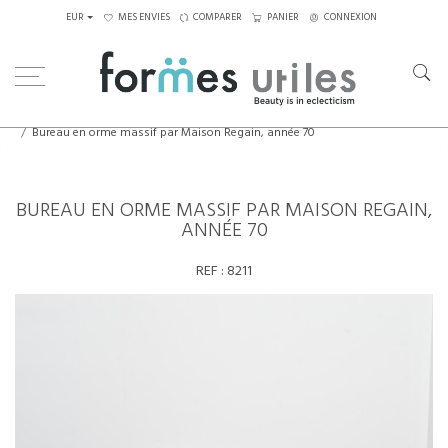
EUR
MES ENVIES
COMPARER
PANIER
CONNEXION
Home
Tables
Bureaux
Bureau en orme massif par Maison Regain, année 70
BUREAU EN ORME MASSIF PAR MAISON REGAIN,
ANNÉE 70
REF :
8211