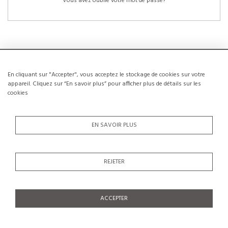
Vous avez oublié votre mot de passe?
En cliquant sur "Accepter", vous acceptez le stockage de cookies sur votre
NOUVEAUX CLIENTS
appareil. Cliquez sur “En savoir plus” pour afficher plus de détails sur les
cookies
La création d’un compte a de nombreux avantages: sauvegarder la liste de vos
envies, conserver plusieurs adresses, suivre les commandes et bien plus
encore.
EN SAVOIR PLUS
CRÉER UN COMPTE
REJETER
ACCEPTER