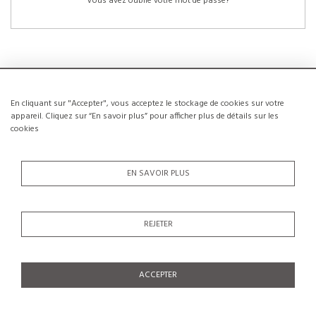
Vous avez oublié votre mot de passe?
En cliquant sur "Accepter", vous acceptez le stockage de cookies sur votre
NOUVEAUX CLIENTS
appareil. Cliquez sur “En savoir plus” pour afficher plus de détails sur les
cookies
La création d’un compte a de nombreux avantages: sauvegarder la liste de vos
envies, conserver plusieurs adresses, suivre les commandes et bien plus
encore.
EN SAVOIR PLUS
CRÉER UN COMPTE
REJETER
ACCEPTER