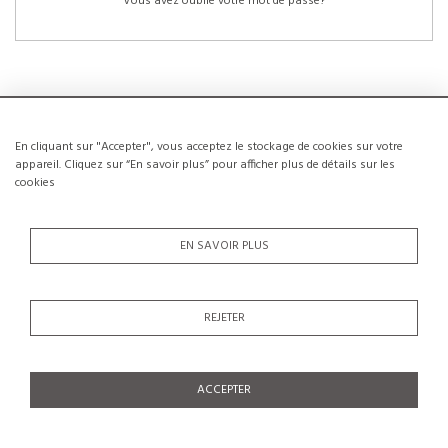
Vous avez oublié votre mot de passe?
En cliquant sur "Accepter", vous acceptez le stockage de cookies sur votre
NOUVEAUX CLIENTS
appareil. Cliquez sur “En savoir plus” pour afficher plus de détails sur les
cookies
La création d’un compte a de nombreux avantages: sauvegarder la liste de vos
envies, conserver plusieurs adresses, suivre les commandes et bien plus
encore.
EN SAVOIR PLUS
CRÉER UN COMPTE
REJETER
ACCEPTER