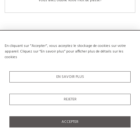
Vous avez oublié votre mot de passe?
En cliquant sur "Accepter", vous acceptez le stockage de cookies sur votre
NOUVEAUX CLIENTS
appareil. Cliquez sur “En savoir plus” pour afficher plus de détails sur les
cookies
La création d’un compte a de nombreux avantages: sauvegarder la liste de vos
envies, conserver plusieurs adresses, suivre les commandes et bien plus
encore.
EN SAVOIR PLUS
CRÉER UN COMPTE
REJETER
ACCEPTER