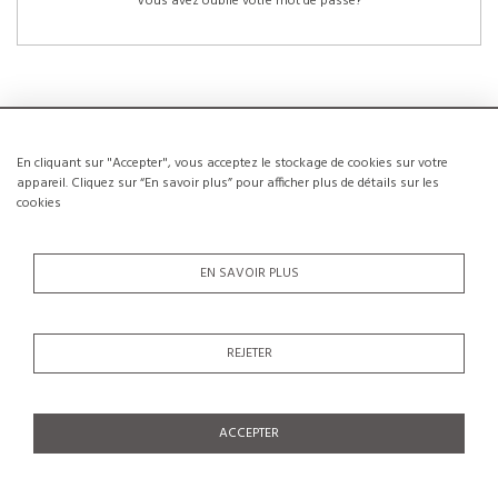
Vous avez oublié votre mot de passe?
En cliquant sur "Accepter", vous acceptez le stockage de cookies sur votre
NOUVEAUX CLIENTS
appareil. Cliquez sur “En savoir plus” pour afficher plus de détails sur les
cookies
La création d’un compte a de nombreux avantages: sauvegarder la liste de vos
envies, conserver plusieurs adresses, suivre les commandes et bien plus
encore.
EN SAVOIR PLUS
CRÉER UN COMPTE
REJETER
ACCEPTER