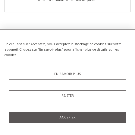
Vous avez oublié votre mot de passe?
En cliquant sur "Accepter", vous acceptez le stockage de cookies sur votre
NOUVEAUX CLIENTS
appareil. Cliquez sur “En savoir plus” pour afficher plus de détails sur les
cookies
La création d’un compte a de nombreux avantages: sauvegarder la liste de vos
envies, conserver plusieurs adresses, suivre les commandes et bien plus
encore.
EN SAVOIR PLUS
CRÉER UN COMPTE
REJETER
ACCEPTER