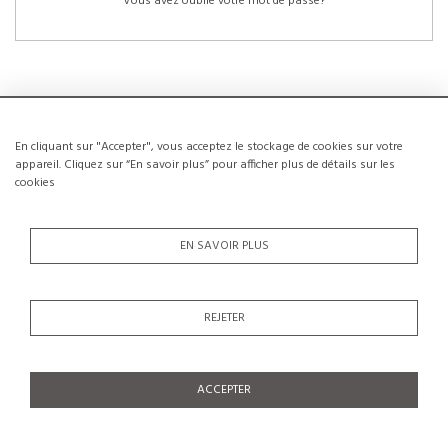
Vous avez oublié votre mot de passe?
En cliquant sur "Accepter", vous acceptez le stockage de cookies sur votre
NOUVEAUX CLIENTS
appareil. Cliquez sur “En savoir plus” pour afficher plus de détails sur les
cookies
La création d’un compte a de nombreux avantages: sauvegarder la liste de vos
envies, conserver plusieurs adresses, suivre les commandes et bien plus
encore.
EN SAVOIR PLUS
CRÉER UN COMPTE
REJETER
ACCEPTER