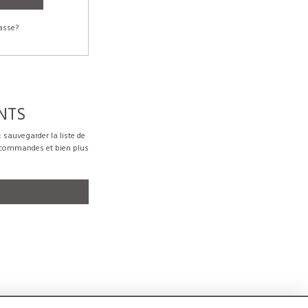
asse?
NTS
sauvegarder la liste de
s commandes et bien plus