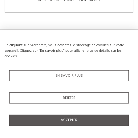
Vous avez oublié votre mot de passe?
En cliquant sur "Accepter", vous acceptez le stockage de cookies sur votre
NOUVEAUX CLIENTS
appareil. Cliquez sur “En savoir plus” pour afficher plus de détails sur les
cookies
La création d’un compte a de nombreux avantages: sauvegarder la liste de vos
envies, conserver plusieurs adresses, suivre les commandes et bien plus
encore.
EN SAVOIR PLUS
CRÉER UN COMPTE
REJETER
ACCEPTER