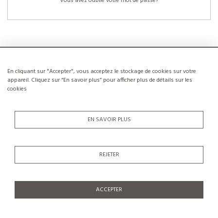
Vous avez oublié votre mot de passe?
En cliquant sur "Accepter", vous acceptez le stockage de cookies sur votre
NOUVEAUX CLIENTS
appareil. Cliquez sur “En savoir plus” pour afficher plus de détails sur les
cookies
La création d’un compte a de nombreux avantages: sauvegarder la liste de vos
envies, conserver plusieurs adresses, suivre les commandes et bien plus
encore.
EN SAVOIR PLUS
CRÉER UN COMPTE
REJETER
ACCEPTER