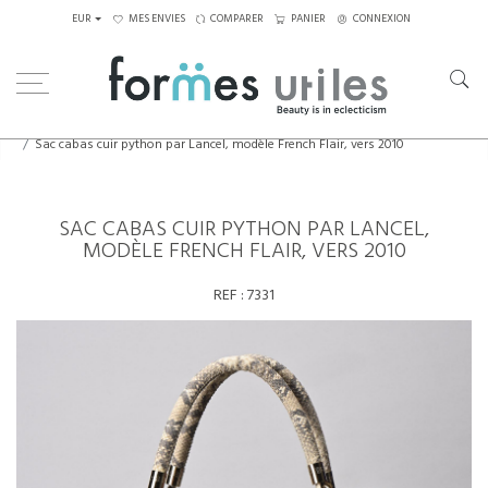
EUR
MES ENVIES
COMPARER
PANIER
CONNEXION
Home
Sac & Bijoux
Sac cabas cuir python par Lancel, modèle French Flair, vers 2010
SAC CABAS CUIR PYTHON PAR LANCEL,
MODÈLE FRENCH FLAIR, VERS 2010
REF :
7331