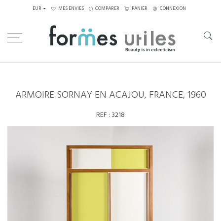
EUR
MES ENVIES
COMPARER
PANIER
CONNEXION
Home
Rangements
Armoire Sornay en acajou, France, 1960
ARMOIRE SORNAY EN ACAJOU, FRANCE, 1960
REF :
3218