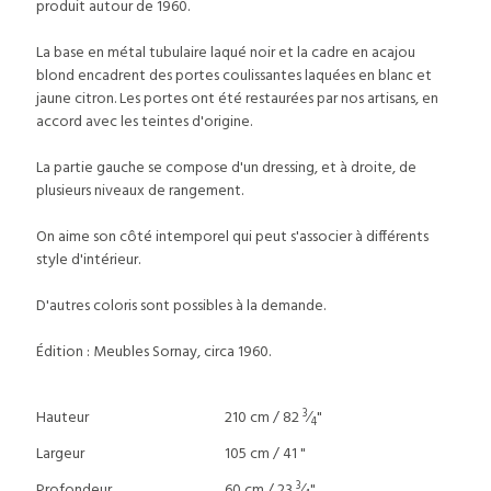
produit autour de 1960.
La base en métal tubulaire laqué noir et la cadre en acajou
blond encadrent des portes coulissantes laquées en blanc et
jaune citron. Les portes ont été restaurées par nos artisans, en
accord avec les teintes d'origine.
La partie gauche se compose d'un dressing, et à droite, de
plusieurs niveaux de rangement.
On aime son côté intemporel qui peut s'associer à différents
style d'intérieur.
D'autres coloris sont possibles à la demande.
Édition : Meubles Sornay, circa 1960.
3
Hauteur
210 cm / 82
⁄
"
4
Largeur
105 cm / 41 "
3
Profondeur
60 cm / 23
⁄
"