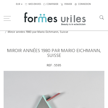
EUR
MES ENVIES
COMPARER
PANIER
CONNEXION
Home
Eléments décoratifs
Miroir années 1980 par Mario Eichmann, Suisse
MIROIR ANNÉES 1980 PAR MARIO EICHMANN,
SUISSE
REF :
5595