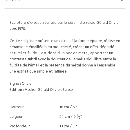
DETAILS
Sculpture d'oiseau, réalisée par le céramiste suisse Gérald Olivier
vers 1970.
Cette sculpture présente un oiseau à la forme épurée, réalisé en
céramique émaillée bleu moucheté, créant un effet dégradé
naturel et fluide. Il est doté d'un bec en métal, apportant un
contraste subtil avec la douceur de l'émail. L'équilibre entre la
fluidité de l'émail et la présence du métal donne à l'ensemble
une esthétique simple et raffinée.
Signé : Olivier
Edition : Atelier Gérald Olivier, Suisse
Hauteur
16 cm / 6 "
1
Largeur
24 cm / 9
⁄
"
2
Profondeur
13 cm / 5 "