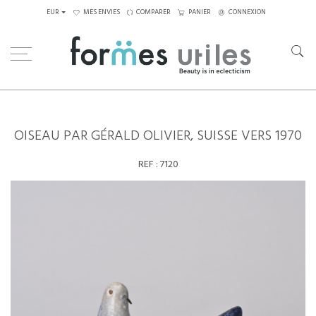
EUR
MES ENVIES
COMPARER
PANIER
CONNEXION
Home
Céramiques
Oiseau par Gérald Olivier, Suisse vers 1970
OISEAU PAR GÉRALD OLIVIER, SUISSE VERS 1970
REF :
7120