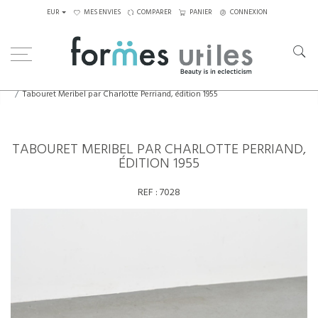
EUR
MES ENVIES
COMPARER
PANIER
CONNEXION
Home
Assises
Tabourets - Bancs
Tabouret Meribel par Charlotte Perriand, édition 1955
TABOURET MERIBEL PAR CHARLOTTE PERRIAND,
ÉDITION 1955
REF :
7028