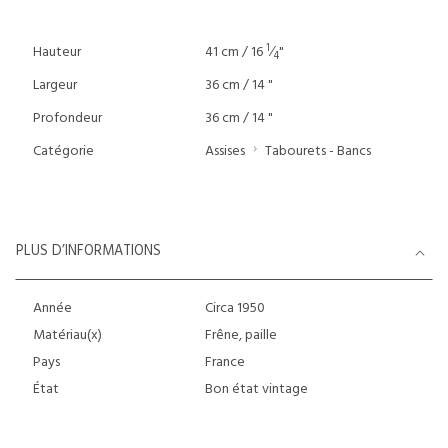
1
Hauteur
41 cm / 16
⁄
"
4
Largeur
36 cm / 14 "
Profondeur
36 cm / 14 "
Catégorie
Assises
Tabourets - Bancs
PLUS D’INFORMATIONS
Année
Circa 1950
Matériau(x)
Frêne, paille
Pays
France
État
Bon état vintage