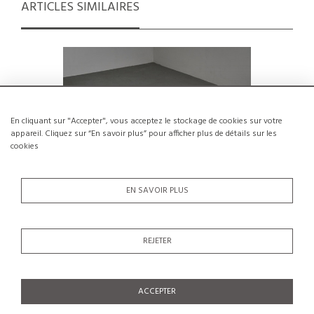
ARTICLES SIMILAIRES
En cliquant sur "Accepter", vous acceptez le stockage de cookies sur votre
appareil. Cliquez sur “En savoir plus” pour afficher plus de détails sur les
cookies
EN SAVOIR PLUS
REJETER
Paire de tabourets par Christian Durupt,
Banc en
circa 1955
€1,200
ACCEPTER