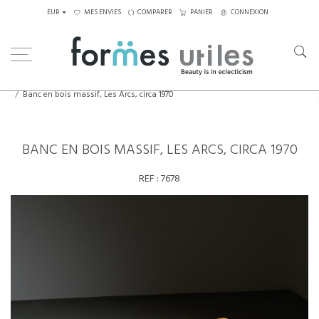
EUR
MES ENVIES
COMPARER
PANIER
CONNEXION
Home
Assises
Tabourets - Bancs
Banc en bois massif, Les Arcs, circa 1970
BANC EN BOIS MASSIF, LES ARCS, CIRCA 1970
REF :
7678