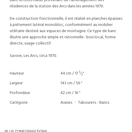
Banc en bois massif provenant de l'aménagement des
résidences de la station des Arcs dans les années 1970.
De construction fonctionnelle, il est réalisé en planches épaisses
à piétement latéral monobloc, conformément au mobilier
utilitaire destiné aux espaces de montagne. Ce type de banc
illustre une approche simple et rationnelle : bois local, forme
directe, usage collectif.
Savoie, Les Arcs, circa 1970.
1
Hauteur
44 cm / 17
⁄
"
2
Largeur
143 cm / 56 "
Profondeur
42 cm / 16 "
Catégorie
Assises
Tabourets - Bancs