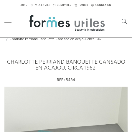
EUR
MES ENVIES
COMPARER
PANIER
CONNEXION
Home
Assises
Lits de jour
Charlotte Perriand Banquette Cansado en acajou, circa 1962.
CHARLOTTE PERRIAND BANQUETTE CANSADO
EN ACAJOU, CIRCA 1962.
REF :
5484