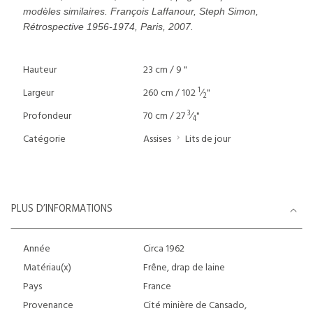
modèles similaires. François Laffanour, Steph Simon,
Rétrospective 1956-1974, Paris, 2007.
Hauteur
23 cm / 9 "
1
Largeur
260 cm / 102
⁄
"
2
3
Profondeur
70 cm / 27
⁄
"
4
Catégorie
Assises
Lits de jour
PLUS D’INFORMATIONS
Année
Circa 1962
Matériau(x)
Frêne, drap de laine
Pays
France
Provenance
Cité minière de Cansado,