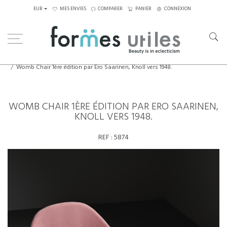
EUR
MES ENVIES
COMPARER
PANIER
CONNEXION
Home
Assises
Fauteuils
Womb Chair 1ère édition par Ero Saarinen, Knoll vers 1948.
WOMB CHAIR 1ÈRE ÉDITION PAR ERO SAARINEN,
KNOLL VERS 1948.
REF :
5874