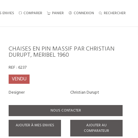
S ENVIES
COMPARER
PANIER
CONNEXION
RECHERCHER
CHAISES EN PIN MASSIF PAR CHRISTIAN
DURUPT, MERIBEL 1960
REF :
6237
VENDU
Designer
Christian Durupt
NOUS CONTACTER
AJOUTER À MES ENVIES
AJOUTER AU
COMPARATEUR