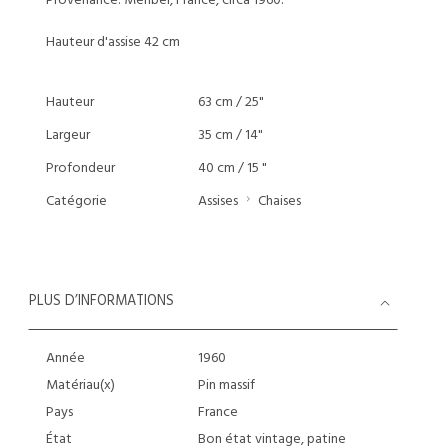
Provenance: Méribel, France, circa 1960.
Hauteur d'assise 42 cm
Hauteur
63 cm / 25"
Largeur
35 cm / 14"
Profondeur
40 cm / 15 "
Catégorie
Assises
Chaises
PLUS D’INFORMATIONS
Année
1960
Matériau(x)
Pin massif
Pays
France
État
Bon état vintage, patine