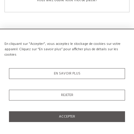
Vous avez oublié votre mot de passe?
En cliquant sur "Accepter", vous acceptez le stockage de cookies sur votre
NOUVEAUX CLIENTS
appareil. Cliquez sur “En savoir plus” pour afficher plus de détails sur les
cookies
La création d’un compte a de nombreux avantages: sauvegarder la liste de vos
envies, conserver plusieurs adresses, suivre les commandes et bien plus
encore.
EN SAVOIR PLUS
CRÉER UN COMPTE
REJETER
ACCEPTER