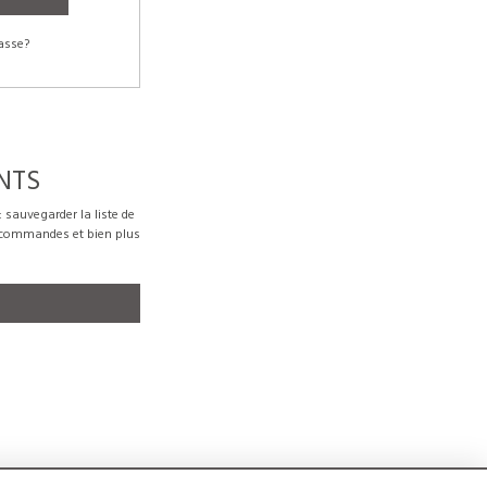
asse?
NTS
sauvegarder la liste de
s commandes et bien plus