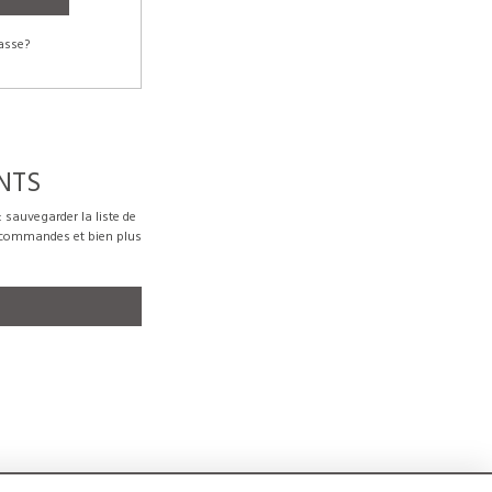
asse?
NTS
sauvegarder la liste de
s commandes et bien plus