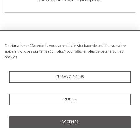
Vous avez oublié votre mot de passe?
En cliquant sur "Accepter", vous acceptez le stockage de cookies sur votre
NOUVEAUX CLIENTS
appareil. Cliquez sur “En savoir plus” pour afficher plus de détails sur les
cookies
La création d’un compte a de nombreux avantages: sauvegarder la liste de vos
envies, conserver plusieurs adresses, suivre les commandes et bien plus
encore.
EN SAVOIR PLUS
CRÉER UN COMPTE
REJETER
ACCEPTER