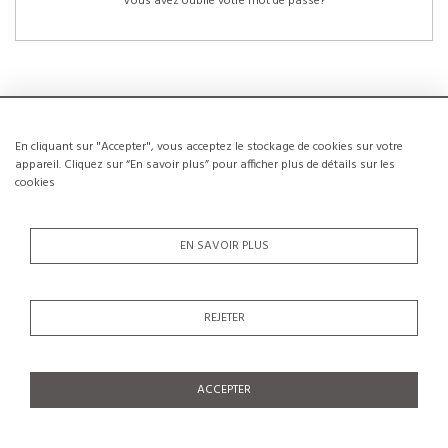
Vous avez oublié votre mot de passe?
En cliquant sur "Accepter", vous acceptez le stockage de cookies sur votre
NOUVEAUX CLIENTS
appareil. Cliquez sur “En savoir plus” pour afficher plus de détails sur les
cookies
La création d’un compte a de nombreux avantages: sauvegarder la liste de vos
envies, conserver plusieurs adresses, suivre les commandes et bien plus
encore.
EN SAVOIR PLUS
CRÉER UN COMPTE
REJETER
ACCEPTER