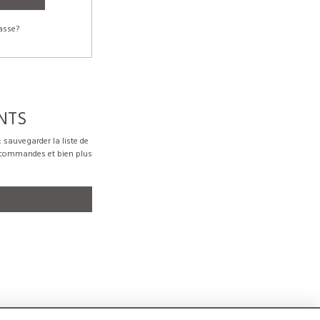
asse?
NTS
sauvegarder la liste de
s commandes et bien plus