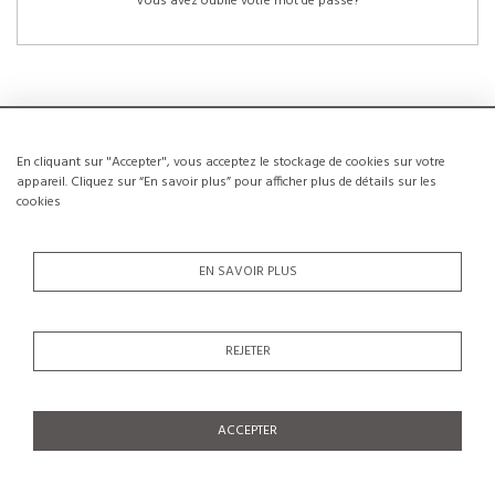
Vous avez oublié votre mot de passe?
En cliquant sur "Accepter", vous acceptez le stockage de cookies sur votre
NOUVEAUX CLIENTS
appareil. Cliquez sur “En savoir plus” pour afficher plus de détails sur les
cookies
La création d’un compte a de nombreux avantages: sauvegarder la liste de vos
envies, conserver plusieurs adresses, suivre les commandes et bien plus
encore.
EN SAVOIR PLUS
CRÉER UN COMPTE
REJETER
ACCEPTER