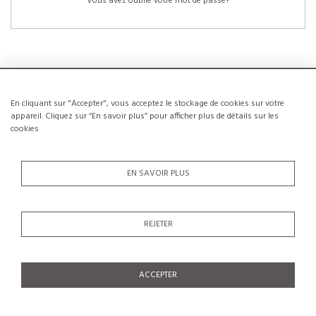
Vous avez oublié votre mot de passe?
En cliquant sur "Accepter", vous acceptez le stockage de cookies sur votre
NOUVEAUX CLIENTS
appareil. Cliquez sur “En savoir plus” pour afficher plus de détails sur les
cookies
La création d’un compte a de nombreux avantages: sauvegarder la liste de vos
envies, conserver plusieurs adresses, suivre les commandes et bien plus
encore.
EN SAVOIR PLUS
CRÉER UN COMPTE
REJETER
ACCEPTER