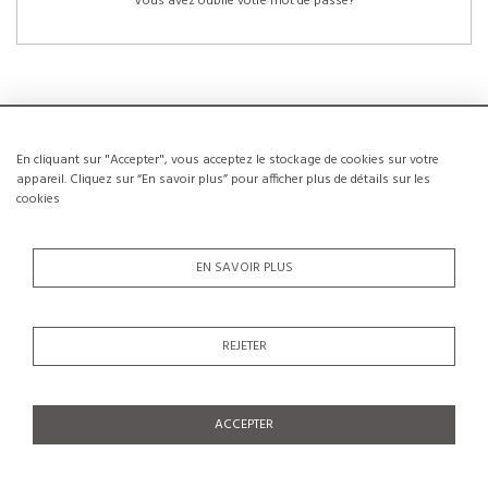
Vous avez oublié votre mot de passe?
En cliquant sur "Accepter", vous acceptez le stockage de cookies sur votre
NOUVEAUX CLIENTS
appareil. Cliquez sur “En savoir plus” pour afficher plus de détails sur les
cookies
La création d’un compte a de nombreux avantages: sauvegarder la liste de vos
envies, conserver plusieurs adresses, suivre les commandes et bien plus
encore.
EN SAVOIR PLUS
CRÉER UN COMPTE
REJETER
ACCEPTER