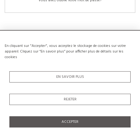
Vous avez oublié votre mot de passe?
En cliquant sur "Accepter", vous acceptez le stockage de cookies sur votre
NOUVEAUX CLIENTS
appareil. Cliquez sur “En savoir plus” pour afficher plus de détails sur les
cookies
La création d’un compte a de nombreux avantages: sauvegarder la liste de vos
envies, conserver plusieurs adresses, suivre les commandes et bien plus
encore.
EN SAVOIR PLUS
CRÉER UN COMPTE
REJETER
ACCEPTER