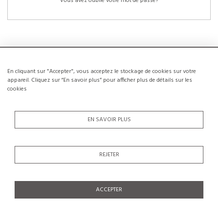
Vous avez oublié votre mot de passe?
En cliquant sur "Accepter", vous acceptez le stockage de cookies sur votre
NOUVEAUX CLIENTS
appareil. Cliquez sur “En savoir plus” pour afficher plus de détails sur les
cookies
La création d’un compte a de nombreux avantages: sauvegarder la liste de vos
envies, conserver plusieurs adresses, suivre les commandes et bien plus
encore.
EN SAVOIR PLUS
CRÉER UN COMPTE
REJETER
ACCEPTER