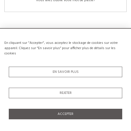
Vous avez oublié votre mot de passe?
En cliquant sur "Accepter", vous acceptez le stockage de cookies sur votre
NOUVEAUX CLIENTS
appareil. Cliquez sur “En savoir plus” pour afficher plus de détails sur les
cookies
La création d’un compte a de nombreux avantages: sauvegarder la liste de vos
envies, conserver plusieurs adresses, suivre les commandes et bien plus
encore.
EN SAVOIR PLUS
CRÉER UN COMPTE
REJETER
ACCEPTER