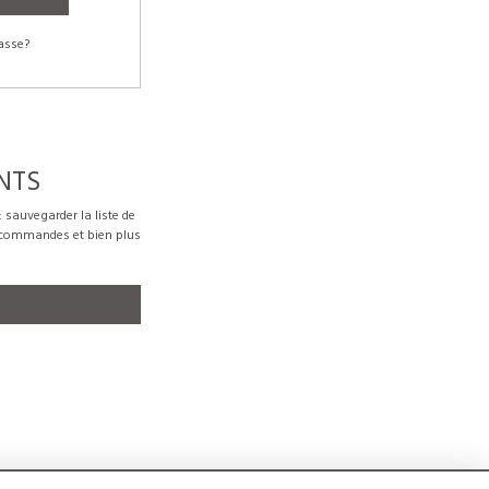
asse?
NTS
sauvegarder la liste de
s commandes et bien plus