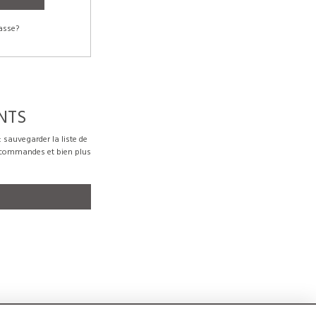
asse?
NTS
sauvegarder la liste de
s commandes et bien plus