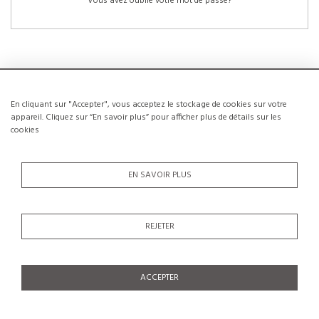
Vous avez oublié votre mot de passe?
En cliquant sur "Accepter", vous acceptez le stockage de cookies sur votre
NOUVEAUX CLIENTS
appareil. Cliquez sur “En savoir plus” pour afficher plus de détails sur les
cookies
La création d’un compte a de nombreux avantages: sauvegarder la liste de vos
envies, conserver plusieurs adresses, suivre les commandes et bien plus
encore.
EN SAVOIR PLUS
CRÉER UN COMPTE
REJETER
ACCEPTER