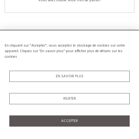
Vous avez oublié votre mot de passe?
En cliquant sur "Accepter", vous acceptez le stockage de cookies sur votre
NOUVEAUX CLIENTS
appareil. Cliquez sur “En savoir plus” pour afficher plus de détails sur les
cookies
La création d’un compte a de nombreux avantages: sauvegarder la liste de vos
envies, conserver plusieurs adresses, suivre les commandes et bien plus
encore.
EN SAVOIR PLUS
CRÉER UN COMPTE
REJETER
ACCEPTER