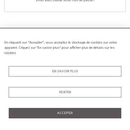
Vous avez oublié votre mot de passe?
En cliquant sur "Accepter", vous acceptez le stockage de cookies sur votre
NOUVEAUX CLIENTS
appareil. Cliquez sur “En savoir plus” pour afficher plus de détails sur les
cookies
La création d’un compte a de nombreux avantages: sauvegarder la liste de vos
envies, conserver plusieurs adresses, suivre les commandes et bien plus
encore.
EN SAVOIR PLUS
CRÉER UN COMPTE
REJETER
ACCEPTER