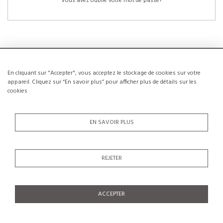
Vous avez oublié votre mot de passe?
En cliquant sur "Accepter", vous acceptez le stockage de cookies sur votre
NOUVEAUX CLIENTS
appareil. Cliquez sur “En savoir plus” pour afficher plus de détails sur les
cookies
La création d’un compte a de nombreux avantages: sauvegarder la liste de vos
envies, conserver plusieurs adresses, suivre les commandes et bien plus
encore.
EN SAVOIR PLUS
CRÉER UN COMPTE
REJETER
ACCEPTER