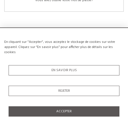
Vous avez oublié votre mot de passe?
En cliquant sur "Accepter", vous acceptez le stockage de cookies sur votre
NOUVEAUX CLIENTS
appareil. Cliquez sur “En savoir plus” pour afficher plus de détails sur les
cookies
La création d’un compte a de nombreux avantages: sauvegarder la liste de vos
envies, conserver plusieurs adresses, suivre les commandes et bien plus
encore.
EN SAVOIR PLUS
CRÉER UN COMPTE
REJETER
ACCEPTER