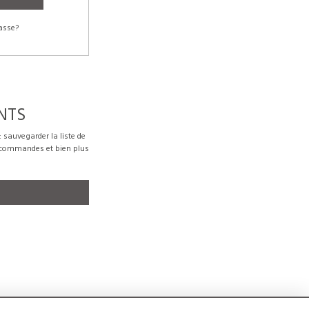
asse?
NTS
sauvegarder la liste de
s commandes et bien plus