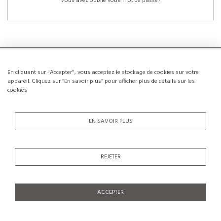
Vous avez oublié votre mot de passe?
En cliquant sur "Accepter", vous acceptez le stockage de cookies sur votre
NOUVEAUX CLIENTS
appareil. Cliquez sur “En savoir plus” pour afficher plus de détails sur les
cookies
La création d’un compte a de nombreux avantages: sauvegarder la liste de vos
envies, conserver plusieurs adresses, suivre les commandes et bien plus
encore.
EN SAVOIR PLUS
CRÉER UN COMPTE
REJETER
ACCEPTER