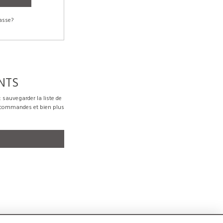
asse?
NTS
sauvegarder la liste de
s commandes et bien plus