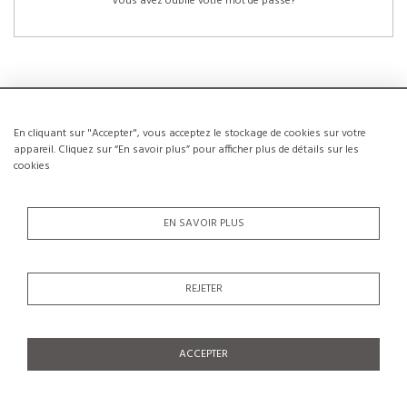
Vous avez oublié votre mot de passe?
En cliquant sur "Accepter", vous acceptez le stockage de cookies sur votre
NOUVEAUX CLIENTS
appareil. Cliquez sur “En savoir plus” pour afficher plus de détails sur les
cookies
La création d’un compte a de nombreux avantages: sauvegarder la liste de vos
envies, conserver plusieurs adresses, suivre les commandes et bien plus
encore.
EN SAVOIR PLUS
CRÉER UN COMPTE
REJETER
ACCEPTER